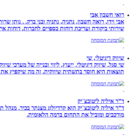
רואי חשבון אבי
אבי וידן, רואה חשבון, נתניה, נתניה ובני ברק. . נותן 
שירותי ביקורת ועריכת דוחות כספיים לחברות, דוחות איש
שיווק דיגיטלי, שי
שי סגל, שיווק דיגיטלי, ייעוץ, ליווי ובנייה של מערכי שי
תוצאות היא חוסר בתשתית שיווקית, זה מה שיקפיץ את 
ד”ר איליה ליטובצ`יק
מורכבים ומוביל את התחום ברמה הלאומית.