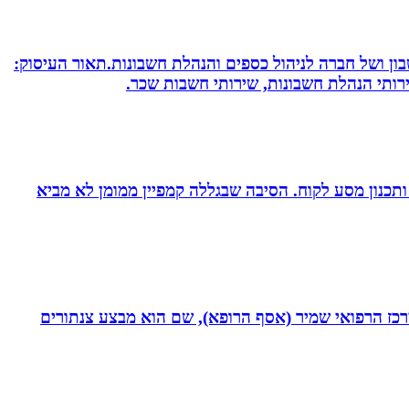
חשבון ושל חברה לניהול כספים והנהלת חשבונות.תאור העיסוק:
שירותי הנהלת חשבונות, שירותי חשבות שכר.
ומן ותכנון מסע לקוח. הסיבה שבגללה קמפיין ממומן לא מביא
תחום חסימות כליליות כרוניות (CTO) במערך הקרדיולוגי של המרכז הרפואי שמיר (אסף הרופא), שם הוא מבצע צנתורים