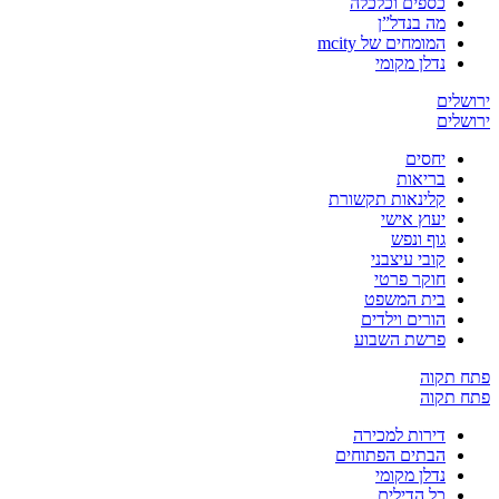
כספים וכלכלה
מה בנדל”ן
המומחים של mcity
נדלן מקומי
ירושלים
ירושלים
יחסים
בריאות
קלינאות תקשורת
יעוץ אישי
גוף ונפש
קובי עיצבני
חוקר פרטי
בית המשפט
הורים וילדים
פרשת השבוע
פתח תקוה
פתח תקוה
דירות למכירה
הבתים הפתוחים
נדלן מקומי
כל הדילים