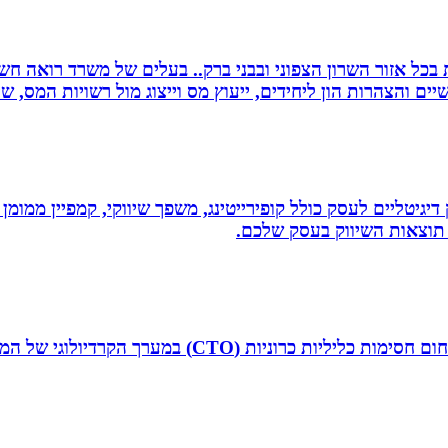
שרות בכל אזור השרון הצפוני ובבני ברק.. בעלים של משרד רואה 
יים והצהרות הון ליחידים, ייעוץ מס וייצוג מול רשויות המס, 
ווק דיגיטליים לעסק כולל קופירייטינג, משפך שיווקי, קמפיין ממ
תוצאות השיווק בעסק שלכם.
ד”ר איליה ליטובצ`יק הוא קרדיולוג מצנתר בכיר, מנהל 