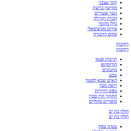
קובי עצבני
מודיעין ברשת
נוער וצעירים
חברה וקהילה
נדלן מקומי
פורום מוניציפאלי
זמזום הדבורה
רחובות
רחובות
תרבות ופנאי
הורוסקופ
מתכונים
טבע
האיש שבא לסעוד
רואה מסך
נופש ותיירות
החוקר הרז סברו
סיפורים מהחיים
חולון בת ים
חולון בת ים
עשינו עסק