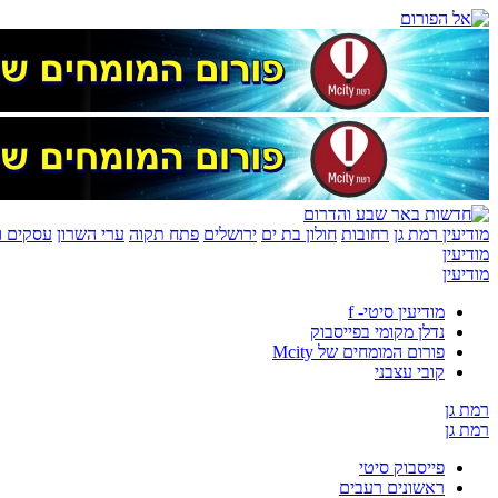
מודיעין
רמת גן
רחובות
חולון בת ים
ירושלים
פתח תקוה
ערי השרון
עסקים ונ
מודיעין
מודיעין
מודיעין סיטי- f
נדלן מקומי בפייסבוק
פורום המומחים של Mcity
קובי עצבני
רמת גן
רמת גן
פייסבוק סיטי
ראשונים רעבים