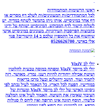
ראשי הרשימות המתמודדות
לכל המתמודדים/ות המעונינים/ות לשלב דף מסרים או
דף אחר במיניסייט, אותו ניתן בהמשך לשתף במדיה, יש
לשלוח קישור לדף המבוקש. המיניסייט ישותף על ידינו
בקבוצות הפייסבוק העירוניות. מעונינים במיניסייט אישי
שיחשוף את כל הקמפיין שלכם ב 14 קישורים? פנוי
אלי באישי. 0526626700
יולי לב VixiV
יולי לב מייסד VixiV ומפתח כמוסה טבעית לחלוטין
ושיטת אכילה ייחודית להיות רענן, נמרץ, מאושר, רזה
לתמיד ועוד. תושב ירושלים ובעל מרכז בריאות
במודיעין, הפצה לכל הארץ. כל הנאמר לעיל נכתב לפי
ניסיונו האישי של יולי לב מייסד VixiV ומעדות של
הציבור שאימץ את השיטה, האמור לעיל אינו המלצה
כלשהי. תוסף תזונה אינו תרופה ואין ליחס לו סגולות
מרפא, יש להיוועץ עם רופא לפני שימוש.