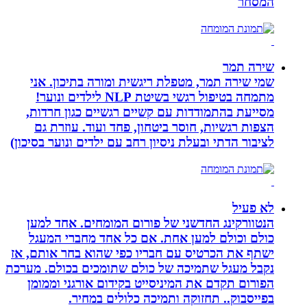
המסחר
שירה תמר
שמי שירה תמר, מטפלת ריגשית ומורה בתיכון. אני
מתמחה בטיפול רגשי בשיטת NLP לילדים ונוער!
מסייעת בהתמודדות עם קשיים רגשיים כגון חרדות,
הצפות רגשיות, חוסר ביטחון, פחד ועוד. עוזרת גם
לציבור הדתי ובעלת ניסיון רחב עם ילדים ונוער בסיכון)
לא פעיל
הנטוורקינג החדשני של פורום המומחים. אחד למען
כולם וכולם למען אחת. אם כל אחד מחברי המעגל
ישתף את הכרטיס עם חבריו כפי שהוא בחר אותם, אז
נקבל מעגל שתמיכה של כולם שתומכים בכולם. מערכת
הפורום תקדם את המיניסייט בקידום אורגני וממומן
בפייסבוק.. תחזוקה ותמיכה כלולים במחיר.