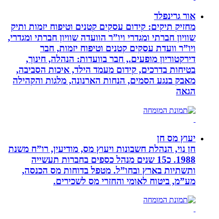
אור גרינפלד
מחזיק תיקים: קידום עסקים קטנים וטיפוח יזמות ותיק
שוויון חברתי ומגדרי ויו”ר הוועדה שוויון חברתי ומגדרי,
ויו”ר וועדת עסקים קטנים וטיפוח יזמות, חבר
דירקטוריון מופעים., חבר בוועדות: הנהלה, חינוך,
בטיחות בדרכים, קידום מעמד הילד, איכות הסביבה,
מאבק בנגע הסמים, הנחות הארנונה, מלגות והקהילה
הגאה
יעוץ מס חן
חן נוי, הנהלת חשבונות ויעוץ מס, מודיעין, רו”ח משנת
1988. כ15 שנים מנהל כספים בחברות תעשייה
ותשתיות בארץ ובחו”ל. מטפל בדוחות מס הכנסה,
מע”מ, ביטוח לאומי והחזרי מס לשכירים.