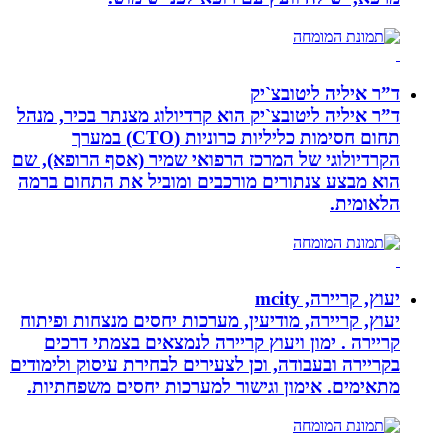
ד”ר איליה ליטובצ`יק
ד”ר איליה ליטובצ`יק הוא קרדיולוג מצנתר בכיר, מנהל
תחום חסימות כליליות כרוניות (CTO) במערך
הקרדיולוגי של המרכז הרפואי שמיר (אסף הרופא), שם
הוא מבצע צנתורים מורכבים ומוביל את התחום ברמה
הלאומית.
יעוץ, קריירה, mcity
יעוץ, קריירה, מודיעין, מערכות יחסים מנצחות ופיתוח
קריירה . ימון ויעוץ קריירה לנמצאים בצמתי דרכים
בקריירה ובעבודה, וכן לצעירים לבחירת עיסוק ולימודים
מתאימים. אימון וגישור למערכות יחסים משפחתיות.