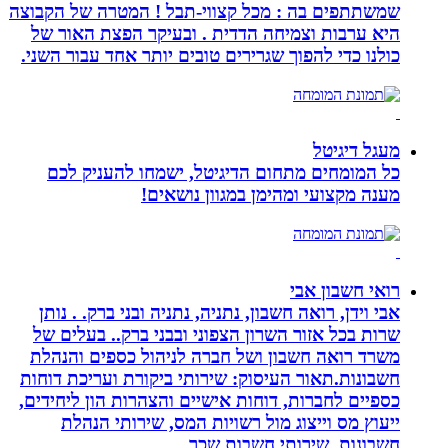
שמשתתפים בה : מכל קצווי-תבל ! המטרה של הקבוצה
היא ערבות וצמיחה הדדית . ובעיקר הפצת האור של
כולנו כדי להפוך שגרירים טובים יותר אחד עבור השני.
מעגל דיגיטל
כל המומחים מתחום הדיגיטל, ישמחו להעניק לכם
מענה מקצועי ומהימן במגוון נושאים!
רואי חשבון אבי
אבי וידן, רואה חשבון, נתניה, נתניה ובני ברק. . נותן
שרות בכל אזור השרון הצפוני ובבני ברק.. בעלים של
משרד רואה חשבון ושל חברה לניהול כספים והנהלת
חשבונות.תאור העיסוק: שירותי ביקורת ועריכת דוחות
כספיים לחברות, דוחות אישיים והצהרות הון ליחידים,
ייעוץ מס וייצוג מול רשויות המס, שירותי הנהלת
חשבונות, שירותי חשבות שכר.