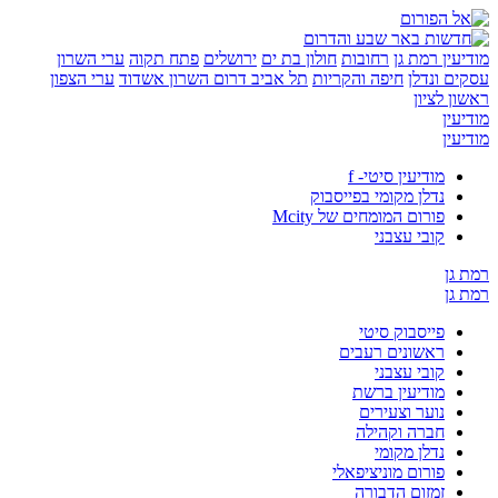
יעין
רמת גן
רחובות
חולון בת ים
ירושלים
פתח תקוה
ערי השרון
ים ונדלן
חיפה והקריות
תל אביב
דרום השרון
אשדוד
ערי הצפון
ון לציון
יעין
יעין
מודיעין סיטי- f
נדלן מקומי בפייסבוק
פורום המומחים של Mcity
קובי עצבני
 גן
 גן
פייסבוק סיטי
ראשונים רעבים
קובי עצבני
מודיעין ברשת
נוער וצעירים
חברה וקהילה
נדלן מקומי
פורום מוניציפאלי
זמזום הדבורה