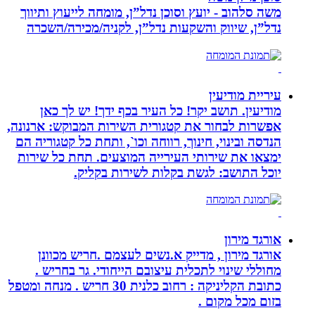
משה סלהוב - יועץ וסוכן נדל”ן, מומחה לייעוץ ותיווך
נדל”ן, שיווק והשקעות נדל”ן, לקניה/מכירה/השכרה
עיריית מודיעין
מודיעין. תושב יקר! כל העיר בכף ידך! יש לך כאן
אפשרות לבחור את קטגורית השירות המבוקש: ארנונה,
הנדסה ובינוי, חינוך, רווחה וכו`, ותחת כל קטגוריה הם
ימצאו את שירותי העירייה המוצעים. תחת כל שירות
יוכל התושב: לגשת בקלות לשירות בקליק.
אורגד מירון
אורגד מירון , מדייק א.נשים לעצמם .חריש מכוונן
מחוללי שינוי לתכלית עיצובם הייחודי. גר בחריש .
כתובת הקליניקה : רחוב כלנית 30 חריש . מנחה ומטפל
בזום מכל מקום .