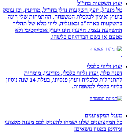
יעוץ השקעות בחו”ל
טל מנצ`ל, יועץ השקעות נדלן בחו”ל, מודיעין, וכן עוסק
ביעוץ ואימון לכלכלת המשפחה. ההתמחות שלי הינה
בהשקעות בארה”ב ובאנגליה, ליווי מלא של תהליך
ההשקעה עצמו. הייעוץ הינו ייעוץ אובייקטיבי ולא
מטעם או בשם חברה/יזם כלשהו.
יעוץ וליווי כלכלי
דפנה פלד, יעוץ וליווי כלכלי, מודיעין, מומחית
להתנהלות כלכלית ויעוץ פנסיוני, בעלת 14 שנה ניסיון
בליווי כלכלי למשפחות.
מעגל המקצוענים
כל המקצוענים שלנו ישמחו להעניק לכם מענה מקצועי
ומהימן במגוון נושאים!