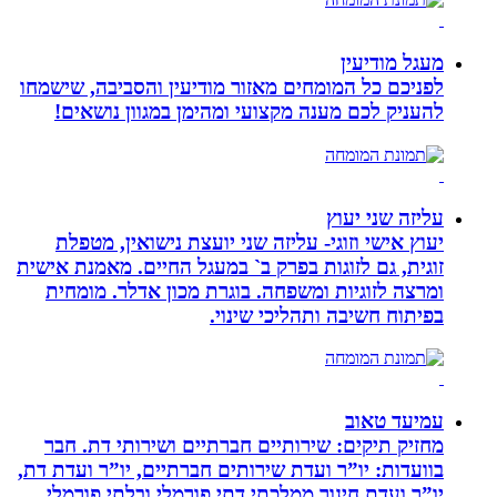
מעגל מודיעין
לפניכם כל המומחים מאזור מודיעין והסביבה, שישמחו
להעניק לכם מענה מקצועי ומהימן במגוון נושאים!
עליזה שני יעוץ
יעוץ אישי וזוגי- עליזה שני יועצת נישואין, מטפלת
זוגית, גם לזוגות בפרק ב` במעגל החיים. מאמנת אישית
ומרצה לזוגיות ומשפחה. בוגרת מכון אדלר. מומחית
בפיתוח חשיבה ותהליכי שינוי.
עמיעד טאוב
מחזיק תיקים: שירותיים חברתיים ושירותי דת. חבר
בוועדות: יו”ר ועדת שירותים חברתיים, יו”ר ועדת דת,
יו”ר ועדת חינוך ממלכתי דתי פורמלי ובלתי פורמלי,