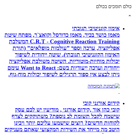
לם תומכים בכולם
אימון קוגניטיבי תגובתי
מאמן כושר בכיר, מאמן כדורסל וקואצ`ר, מפתח שיטת
C.R.T - Cognitive Reaction Training המשלבת
אפליקציה, ערכה וספר ”עולמות מופלאים” (תורת
האימון הקוגניטיבי תגובתי). שיטה ייחודית לשיפור
יכולות מוחיות-מוטוריות. השיטה משולבת אפליקציה
ייחודית וערכה ייעודיות בשם: Want to React עימם
ניתן לבצע אין ספור תרגילים לשיפור יכולות מוח-גוף.
קידום אורגני קובי
קובי כהן אור ,קידום אורגני , מודיעין יש לכם עסק
שישמח לקבל תשומת לב נוספת? משתוקקים לצרף
לקוחות חדשים? רוצים שישמעו עליכם יותר ויבינו
היטב מה מייחד את השירות המקצועי שאתם מעניקים