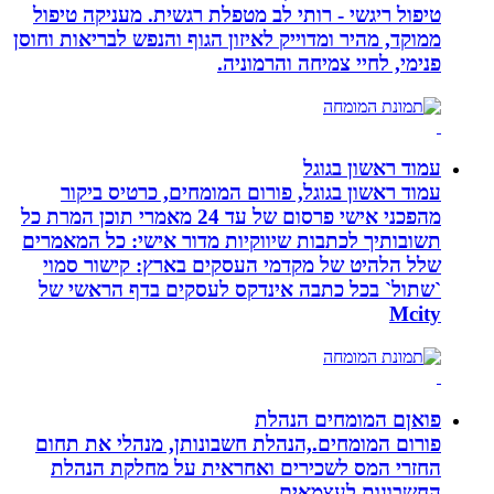
טיפול ריגשי - רותי לב מטפלת רגשית. מעניקה טיפול
ממוקד, מהיר ומדוייק לאיזון הגוף והנפש לבריאות וחוסן
פנימי, לחיי צמיחה והרמוניה.
עמוד ראשון בגוגל
עמוד ראשון בגוגל, פורום המומחים, כרטיס ביקור
מהפכני אישי פרסום של עד 24 מאמרי תוכן המרת כל
תשובותיך לכתבות שיווקיות מדור אישי: כל המאמרים
שלל הלהיט של מקדמי העסקים בארץ: קישור סמוי
`שתול` בכל כתבה אינדקס לעסקים בדף הראשי של
Mcity
פואןם המומחים הנהלת
פורום המומחים.,הנהלת חשבונותן, מנהלי את תחום
החזרי המס לשכירים ואחראית על מחלקת הנהלת
החשבונות לעצמאים.