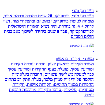
ד”ר רונן מנדי
ד”ר רונן מנדי, כירופרקט 28 שנים בחדרה וברמת אביב,
מומחה לטיפול כירופרקטי באוטיזם ובתפקודי מוח. נשוי
לרחל + 4, גר בחדרה. היה נשיא האגודה הישראלית
לכירופרקטיקה, עבד 8 שנים ביחידה לשיכוך כאב בבית
חולים רמב”ם
משרדי חקירות בראשון
משרד חקירות בראשון לציון. חברת עובדה חקירות
ומודיעין עסקי, פועלת בענף החקירות ומודיעין עסקי
כבר למעלה משלושה עשורים, החברה בינלאומית
הוקמה על ידי זיוה ממוק מלכה, בעלת וותק רב בתחום
החקירות במגוון תחומים: חקירות אישות, חקירות
מסחריות, פליליות, סייבר וחקירות מורכבות חובקות
עולם.