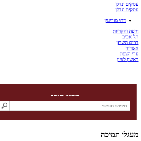
ים ונדלן
ים ונדלן
דתי מודיעין
ה והקריות
 אביב
ום השרון
דוד
 הצפון
ון לציון
חיפוש באתר
גלי תמיכה