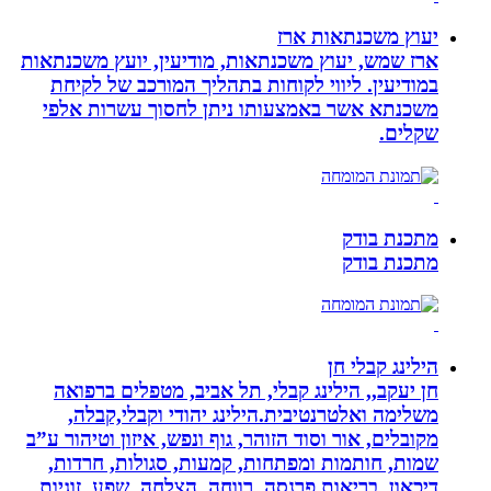
יעוץ משכנתאות ארז
ארז שמש, יעוץ משכנתאות, מודיעין, יועץ משכנתאות
במודיעין. ליווי לקוחות בתהליך המורכב של לקיחת
משכנתא אשר באמצעותו ניתן לחסוך עשרות אלפי
שקלים.
מתכנת בודק
מתכנת בודק
הילינג קבלי חן
חן יעקב,, הילינג קבלי, תל אביב, מטפלים ברפואה
משלימה ואלטרנטיבית.הילינג יהודי וקבלי,קבלה,
מקובלים, אור וסוד הזוהר, גוף ונפש, איזון וטיהור ע”ב
שמות, חותמות ומפתחות, קמעות, סגולות, חרדות,
דיכאון, בריאות,פרנסה, רווחה, הצלחה, שפע, זוגיות ,