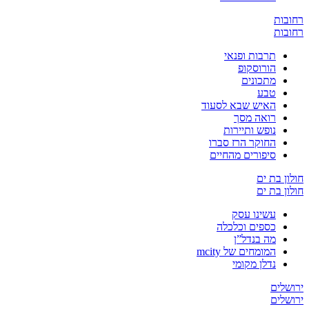
ובות
ובות
תרבות ופנאי
הורוסקופ
מתכונים
טבע
האיש שבא לסעוד
רואה מסך
נופש ותיירות
החוקר הרז סברו
סיפורים מהחיים
ון בת ים
ון בת ים
עשינו עסק
כספים וכלכלה
מה בנדל”ן
המומחים של mcity
נדלן מקומי
שלים
שלים