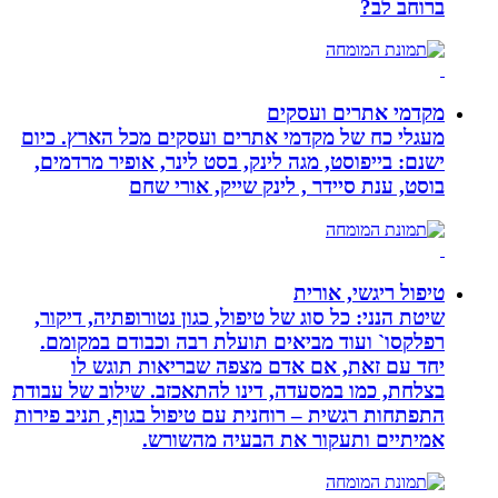
ברוחב לב?
מקדמי אתרים ועסקים
מעגלי כח של מקדמי אתרים ועסקים מכל הארץ. כיום
ישנם: בייפוסט, מגה לינק, בסט לינר, אופיר מרדמים,
בוסט, ענת סיידר , לינק שייק, אורי שחם
טיפול ריגשי, אורית
שיטת הנני: כל סוג של טיפול, כגון נטורופתיה, דיקור,
רפלקסו` ועוד מביאים תועלת רבה וכבודם במקומם.
יחד עם זאת, אם אדם מצפה שבריאות תוגש לו
בצלחת, כמו במסעדה, דינו להתאכזב. שילוב של עבודת
התפתחות רגשית – רוחנית עם טיפול בגוף, תניב פירות
אמיתיים ותעקור את הבעיה מהשורש.