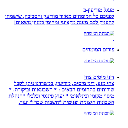
מעגל מודיעין-ב
לפניכם כל המומחים מאזור מודיעין והסביבה, שישמחו
להעניק לכם מענה מקצועי ומהימן במגוון נושאים!
פורום המומחים
דיני מיסים צחי
צחי מנע, דיני מיסים, מודיעין, במשרדנו ניתן לקבל
שירותים בתחומים הבאים : * חשבונאות וביקורת. *
מיסוי מקומי ובינלאומי * יעוץ פיננסי וכלכלי *הנהלת
חשבונות חיצונית ופנימית *חשבות שכר * ועוד.