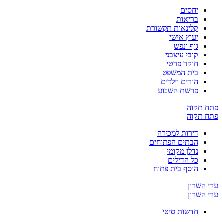
יחסים
בריאות
קלינאות תקשורת
יעוץ אישי
גוף ונפש
קובי עיצבני
חוקר פרטי
בית המשפט
הורים וילדים
פרשת השבוע
ח תקוה
ח תקוה
דירות למכירה
הבתים הפתוחים
נדלן מקומי
כל הדילים
הוסף בית פתוח
 השרון
 השרון
חדשות סיטי