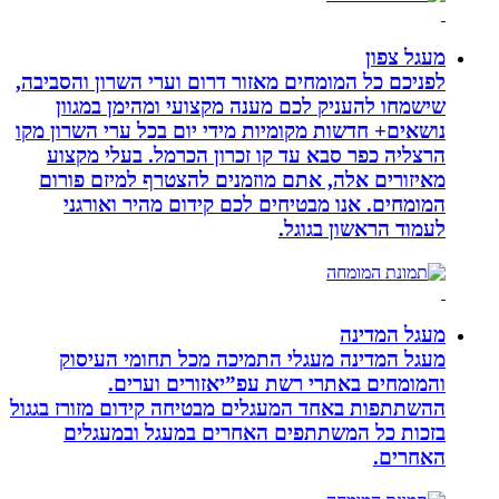
מעגל צפון
לפניכם כל המומחים מאזור דרום וערי השרון והסביבה,
שישמחו להעניק לכם מענה מקצועי ומהימן במגוון
נושאים+ חדשות מקומיות מידי יום בכל ערי השרון מקו
הרצליה כפר סבא עד קו זכרון הכרמל. בעלי מקצוע
מאיזורים אלה, אתם מוזמנים להצטרף למיזם פורום
המומחים. אנו מבטיחים לכם קידום מהיר ואורגני
לעמוד הראשון בגוגל.
מעגל המדינה
מעגל המדינה מעגלי התמיכה מכל תחומי העיסוק
והמומחים באתרי רשת עפ”יאזורים וערים.
ההשתתפות באחד המעגלים מבטיחה קידום מזורז בגגול
בזכות כל המשתתפים האחרים במעגל ובמעגלים
האחרים.