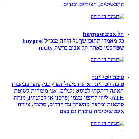
התכשיטים, הציורים ובגדים .
תל אביב buypost
כל מאמרי התוכן שך גל חזיזה מנכ”ל buypost
שפורסמו באתר תל אביב ברשת mcity
טובה גיטי זינגר
טובה גיטי זינגר אחות טיפול נמרץ במקצועי בעקבות
תאונה רותקתי לכיסא גלגלים. אני מומחית לשיטת
ATH- ליווי לריפוי עצמי (פרטני או קבוצתי), מנחה
סדנאות ומרצה מהשרון עד הדרום, מרצה, ציירת
אינטואיטיבית עובדת גם בזום