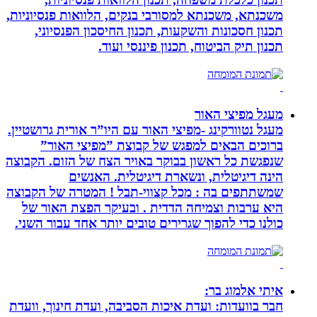
משכנתא, משכנתא למסורבי בנקים, הלוואות פנסיוניות,
תכנון חסכונות והשקעות, תכנון החיסכון הפנסיוני,
תכנון תיק הביטוח, תכנון פיננסי ועוד.
מעגל מפיצי האור
מעגל נטוורקינג -מפיצי האור עם היו”ר אורית גרושטיין.
ברוכים הבאים למפגש של קבוצת ”מפיצי האור”
שנפגשת כל ראשון בבוקר באויר הצח של הזום. הקבוצה
הינה דיגיטלית, ונשארת דיגיטלית. האנשים
שמשתתפים בה : מכל קצווי-תבל ! המטרה של הקבוצה
היא ערבות וצמיחה הדדית . ובעיקר הפצת האור של
כולנו כדי להפוך שגרירים טובים יותר אחד עבור השני.
איתי אלמוג בר:
חבר בוועדות: ועדת איכות הסביבה, ועדת חינוך, וועדת