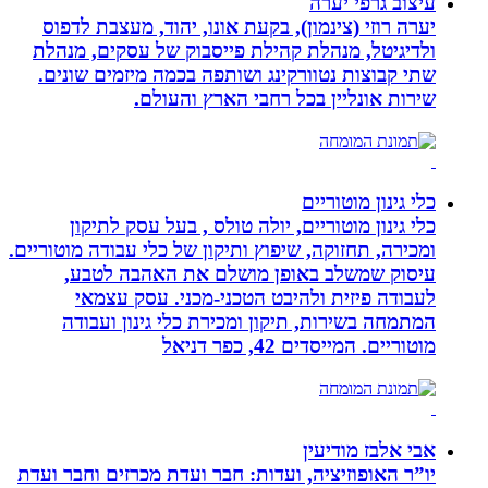
עיצוב גרפי יערה
יערה רוזי (צינמון), בקעת אונו, יהוד, מעצבת לדפוס
ולדיגיטל, מנהלת קהילת פייסבוק של עסקים, מנהלת
שתי קבוצות נטוורקינג ושותפה בכמה מיזמים שונים.
שירות אונליין בכל רחבי הארץ והעולם.
כלי גינון מוטוריים
כלי גינון מוטוריים, יולה טולס , בעל עסק לתיקון
ומכירה, תחזוקה, שיפוץ ותיקון של כלי עבודה מוטוריים.
עיסוק שמשלב באופן מושלם את האהבה לטבע,
לעבודה פיזית ולהיבט הטכני-מכני. עסק עצמאי
המתמחה בשירות, תיקון ומכירת כלי גינון ועבודה
מוטוריים. המייסדים 42, כפר דניאל
אבי אלבז מודיעין
יו”ר האופוזיציה, ועדות: חבר ועדת מכרזים וחבר ועדת