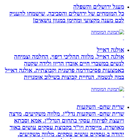
מעגל ירושלים והשפלה
כל המומחים של ירושלים והסביבה, שישמחו להעניק
לכם מענה מקצועי ומהימן במגוון נושאים!
אולגה דאייל
אולגה דאייל, מלווה תהליכי ריפוי, החלמה וצמיחה
לנשים במשברי חיים אובדן הריון ולידה שקטה
באמצעות פסיכודרמה פרטנית וקבוצתית. אולגה דאייל
במה לנשמה. ‏הנחיית קבוצות בשילוב אומנויות‏
שרית שחם- השקעות
שרית שחם- השקעות נדל”ן. מלווה משקיעים, מרצה
ויועצת לפיתוח עסקי בתחום הנדל”ן. אמא וסבתא
מאושרת. ‏מייסדת ויו”ר בקבוצת עסקים עושים באור
יהודה‏ ב-‏עסקים עושים עסקים‏. ‏מלווה משקיעים,