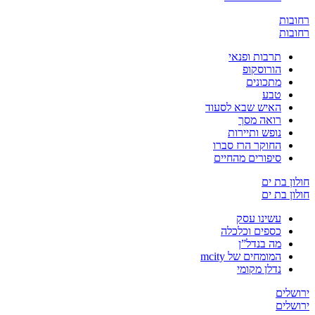
ת
ת
תרבות ופנאי
הורוסקופ
מתכונים
טבע
האיש שבא לסעוד
רואה מסך
נופש ותיירות
החוקר הרז סברו
סיפורים מהחיים
 בת ים
 בת ים
עשינו עסק
כספים וכלכלה
מה בנדל”ן
המומחים של mcity
נדלן מקומי
ים
ים