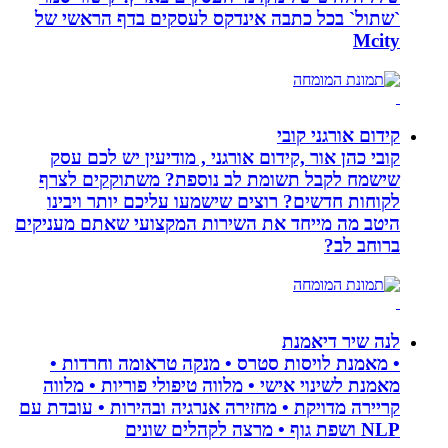
`שתול` בכל כתבה אינדקס לעסקים בדף הראשי של
Mcity
קידום אורגני קובי
קובי כהן אור ,קידום אורגני , מודיעין יש לכם עסק
שישמח לקבל תשומת לב נוספת? משתוקקים לצרף
לקוחות חדשים? רוצים שישמעו עליכם יותר ויבינו
היטב מה מייחד את השירות המקצועי שאתם מעניקים
ברוחב לב?
לנה שיר דיאמנת
• מאמנת לויסות סטרס • מנקה טראומה וחרדות •
מאמנת לשינוי אישי • מלווה טיפולי פוריות • מלווה
קריירה מדויקת • מחזירה אנרגיה ובהירות • עובדת עם
NLP ושפת גוף • מרצה לקהלים שונים