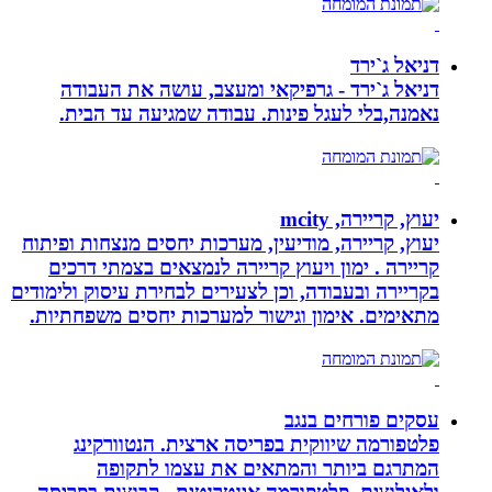
דניאל ג`ירד
דניאל ג`ירד - גרפיקאי ומעצב, עושה את העבודה
נאמנה,בלי לעגל פינות. עבודה שמגיעה עד הבית.
יעוץ, קריירה, mcity
יעוץ, קריירה, מודיעין, מערכות יחסים מנצחות ופיתוח
קריירה . ימון ויעוץ קריירה לנמצאים בצמתי דרכים
בקריירה ובעבודה, וכן לצעירים לבחירת עיסוק ולימודים
מתאימים. אימון וגישור למערכות יחסים משפחתיות.
עסקים פורחים בנגב
פלטפורמה שיווקית בפריסה ארצית. הנטוורקינג
המתרגם ביותר והמתאים את עצמו לתקופה