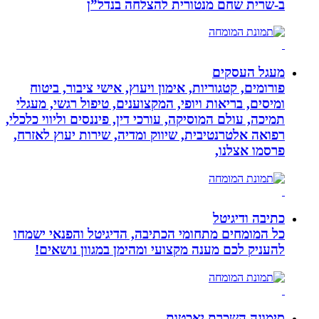
ב-‏שרית שחם מנטורית להצלחה בנדל”ן‏
מעגל העסקים
פורומים, קטגוריות, אימון ויעוץ, אישי ציבור, ביטוח
ומיסים, בריאות ויופי, המקצוענים, טיפול רגשי, מעגלי
תמיכה, עולם המוסיקה, עורכי דין, פיננסים וליווי כלכלי,
רפואה אלטרנטיבית, שיווק ומדיה, שירות יעוץ לאזרח,
פרסמו אצלנו,
כתיבה ודיגיטל
כל המומחים מתחומי הכתיבה, הדיגיטל והפנאי ישמחו
להעניק לכם מענה מקצועי ומהימן במגוון נושאים!
סימונה השכרת יאכטות