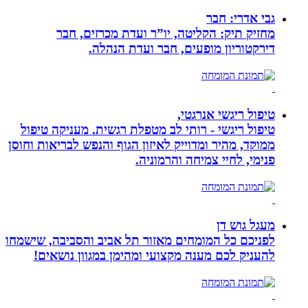
גבי אדרי: חבר
מחזיק תיק: הקליטה, יו”ר ועדת מכרזים, חבר
דירקטוריון מופעים, חבר ועדת הנהלה.
טיפול ריגשי אנרגטי,
טיפול ריגשי - רותי לב מטפלת רגשית. מעניקה טיפול
ממוקד, מהיר ומדוייק לאיזון הגוף והנפש לבריאות וחוסן
פנימי, לחיי צמיחה והרמוניה.
מעגל גוש דן
לפניכם כל המומחים מאזור תל אביב והסביבה, שישמחו
להעניק לכם מענה מקצועי ומהימן במגוון נושאים!