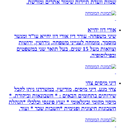
שמות וועדת תיירות שימור אתרים ומורשת.
אורי דון יחייא
שיני משפחה- עורך דין אורי דון יחייא עו”ד ומגשר
מוסמך, מומחה לענייני משפחה, גירושין, ירושות
וצוואות מעל 15 שנים. בעל תואר שני במשפטים
ובפילוסופיה.
דיני מיסים צחי
צחי מנע, דיני מיסים, מודיעין, במשרדנו ניתן לקבל
שירותים בתחומים הבאים : * חשבונאות וביקורת. *
מיסוי מקומי ובינלאומי * יעוץ פיננסי וכלכלי *הנהלת
חשבונות חיצונית ופנימית *חשבות שכר * ועוד.