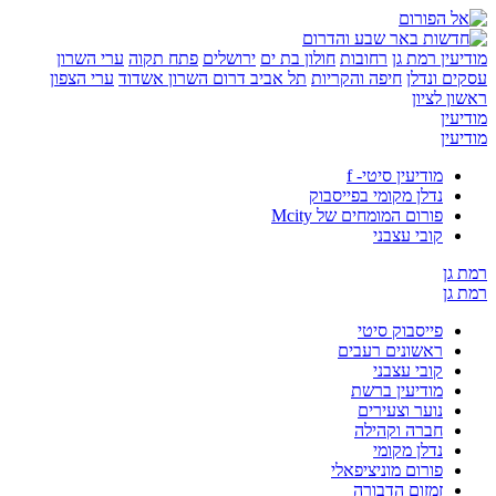
ין
רמת גן
רחובות
חולון בת ים
ירושלים
פתח תקוה
ערי השרון
 ונדלן
חיפה והקריות
תל אביב
דרום השרון
אשדוד
ערי הצפון
 לציון
ין
ין
מודיעין סיטי- f
נדלן מקומי בפייסבוק
פורום המומחים של Mcity
קובי עצבני
ן
ן
פייסבוק סיטי
ראשונים רעבים
קובי עצבני
מודיעין ברשת
נוער וצעירים
חברה וקהילה
נדלן מקומי
פורום מוניציפאלי
זמזום הדבורה