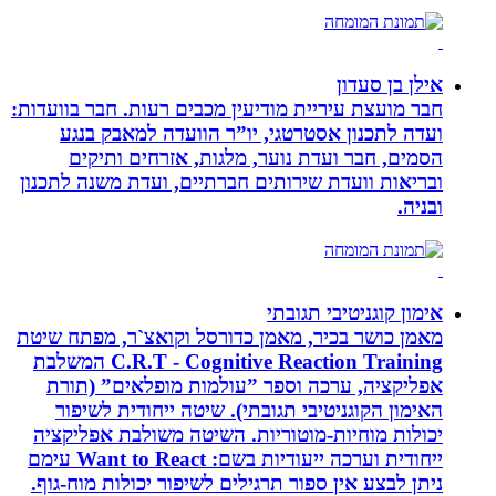
אילן בן סעדון
חבר מועצת עיריית מודיעין מכבים רעות. חבר בוועדות:
ועדה לתכנון אסטרטגי, יו”ר הוועדה למאבק בנגע
הסמים, חבר ועדת נוער, מלגות, אזרחים ותיקים
ובריאות וועדת שירותים חברתיים, ועדת משנה לתכנון
ובניה.
אימון קוגניטיבי תגובתי
מאמן כושר בכיר, מאמן כדורסל וקואצ`ר, מפתח שיטת
C.R.T - Cognitive Reaction Training המשלבת
אפליקציה, ערכה וספר ”עולמות מופלאים” (תורת
האימון הקוגניטיבי תגובתי). שיטה ייחודית לשיפור
יכולות מוחיות-מוטוריות. השיטה משולבת אפליקציה
ייחודית וערכה ייעודיות בשם: Want to React עימם
ניתן לבצע אין ספור תרגילים לשיפור יכולות מוח-גוף.