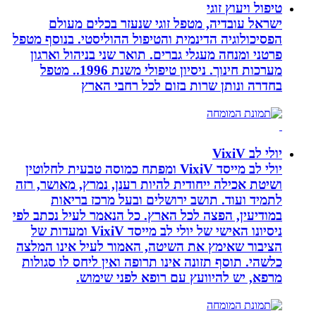
טיפול ויעוץ זוגי
ישראל עובדיה, מטפל זוגי שנעזר בכלים מעולם
הפסיכולוגיה הדינמית והטיפול ההוליסטי. בנוסף מטפל
פרטני ומנחה מעגלי גברים. תואר שני בניהול וארגון
מערכות חינוך. ניסיון טיפולי משנת 1996.. מטפל
בחדרה ונותן שרות בזום לכל רחבי הארץ
יולי לב VixiV
יולי לב מייסד VixiV ומפתח כמוסה טבעית לחלוטין
ושיטת אכילה ייחודית להיות רענן, נמרץ, מאושר, רזה
לתמיד ועוד. תושב ירושלים ובעל מרכז בריאות
במודיעין, הפצה לכל הארץ. כל הנאמר לעיל נכתב לפי
ניסיונו האישי של יולי לב מייסד VixiV ומעדות של
הציבור שאימץ את השיטה, האמור לעיל אינו המלצה
כלשהי. תוסף תזונה אינו תרופה ואין ליחס לו סגולות
מרפא, יש להיוועץ עם רופא לפני שימוש.