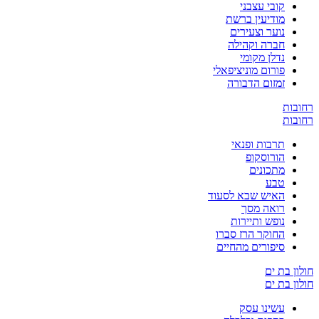
קובי עצבני
מודיעין ברשת
נוער וצעירים
חברה וקהילה
נדלן מקומי
פורום מוניציפאלי
זמזום הדבורה
רחובות
רחובות
תרבות ופנאי
הורוסקופ
מתכונים
טבע
האיש שבא לסעוד
רואה מסך
נופש ותיירות
החוקר הרז סברו
סיפורים מהחיים
חולון בת ים
חולון בת ים
עשינו עסק