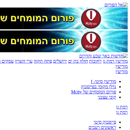
מודיעין
רמת גן
רחובות
חולון בת ים
ירושלים
פתח תקוה
ערי השרון
עסקים ונ
מודיעין
מודיעין
מודיעין סיטי- f
נדלן מקומי בפייסבוק
פורום המומחים של Mcity
קובי עצבני
רמת גן
רמת גן
פייסבוק סיטי
ראשונים רעבים