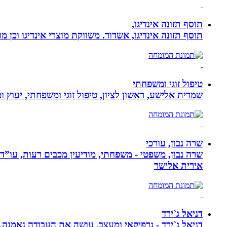
תוסף תזונה אינדיגו,
תוסף תזונה אינדיגו, אשדוד. משווקת מוצרי אינדיגו וכן מ
טיפול זוגי ומשפחתי
שמרית אלישע, ראשון לציון, טיפול זוגי ומשפחתי, יעוץ 
שרה נבון, עורכי
שרה נבון, משפטי - משפחתי, מודיעין מכבים רעות, עו”ד
אירית אלישר
דניאל ג`ירד
דניאל ג`ירד - גרפיקאי ומעצב, עושה את העבודה נאמנה,