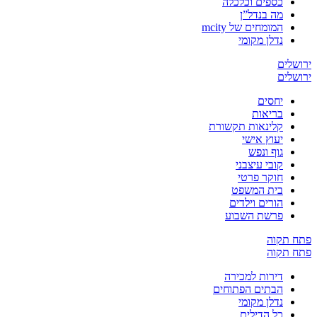
כספים וכלכלה
מה בנדל”ן
המומחים של mcity
נדלן מקומי
ירושלים
ירושלים
יחסים
בריאות
קלינאות תקשורת
יעוץ אישי
גוף ונפש
קובי עיצבני
חוקר פרטי
בית המשפט
הורים וילדים
פרשת השבוע
פתח תקוה
פתח תקוה
דירות למכירה
הבתים הפתוחים
נדלן מקומי
כל הדילים