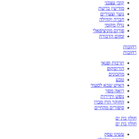
קובי עצבני
מודיעין ברשת
נוער וצעירים
חברה וקהילה
נדלן מקומי
פורום מוניציפאלי
זמזום הדבורה
רחובות
רחובות
תרבות ופנאי
הורוסקופ
מתכונים
טבע
האיש שבא לסעוד
רואה מסך
נופש ותיירות
החוקר הרז סברו
סיפורים מהחיים
חולון בת ים
חולון בת ים
עשינו עסק