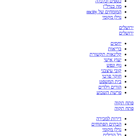
כספים וכלכלה
מה בנדל”ן
המומחים של mcity
נדלן מקומי
ירושלים
ירושלים
יחסים
בריאות
קלינאות תקשורת
יעוץ אישי
גוף ונפש
קובי עיצבני
חוקר פרטי
בית המשפט
הורים וילדים
פרשת השבוע
פתח תקוה
פתח תקוה
דירות למכירה
הבתים הפתוחים
נדלן מקומי
כל הדילים