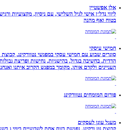
אלן אפשטיין
ליווי נדל״ן אישי לגיל השלישי, עם ניסיון, מקצועיות ו
בטוח ואף מהנה
חמישי עיסקי
סוגרים שבוע עם חמישי עסקי במפגשי נטוורקינג, קבוצת 
הדדית. בחשיבה בגדול, בהישגיות, נחישות ופריצת גבולו
העניינים ולקדם אותו, מקומך במפגש הקרוב איתנו ואנ
פורום המומחים נטוורקינג
מעגל עוגן לעסקים
קבוצת נט ורקינג. נפגשת בזום אחת לשבועיים בימי ג בשעה 00