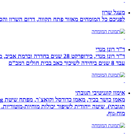
מעגל שרון
לפניכם כל המומחים מאזור פתח תקווה, דרום השרון והסב
ד”ר רונן מנדי
עבד 8 שנים ביחידה לשיכוך כאב בבית חולים רמב”ם
אימון קוגניטיבי תגובתי
מוח-גוף.