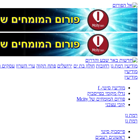
מודיעין
רמת גן
רחובות
חולון בת ים
ירושלים
פתח תקוה
ערי השרון
עסקים ונ
מודיעין
מודיעין
מודיעין סיטי- f
נדלן מקומי בפייסבוק
פורום המומחים של Mcity
קובי עצבני
רמת גן
רמת גן
פייסבוק סיטי
ראשונים רעבים