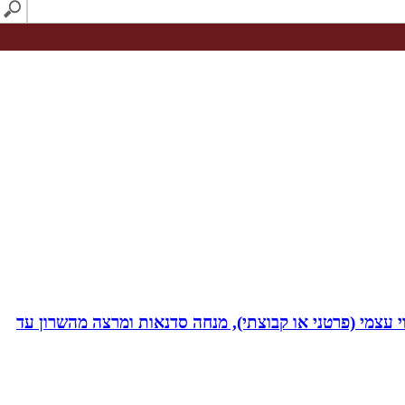
 נמרץ במקצועי בעקבות תאונה רותקתי לכיסא גלגלים. אני מומחית לשיטת ATH- ליווי לריפוי עצמי (פרטני או קבוצתי), מנחה סדנאות ומרצה מהשרון עד