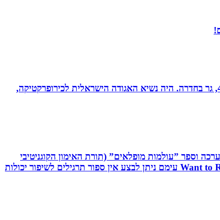
!
ד”ר רונן מנדי, כירופרקט 28 שנים בחדרה וברמת אביב, מומחה לטיפול כירופרקטי באוטיזם ובתפקודי מוח. נשוי לרחל + 4, גר בחדרה. היה נשיא האגודה הישראלית לכירופרקטיקה,
שיטת C.R.T - Cognitive Reaction Training המשלבת אפליקציה, ערכה וספר ”עולמות מופלאים” (תורת האימון הקוגניטיבי
תגובתי). שיטה ייחודית לשיפור יכולות מוחיות-מוטוריות. השיטה משולבת אפליקציה ייחודית וערכה ייעודיות בשם: Want to React עימם ניתן לבצע אין ספור תרגילים לשיפור יכולות