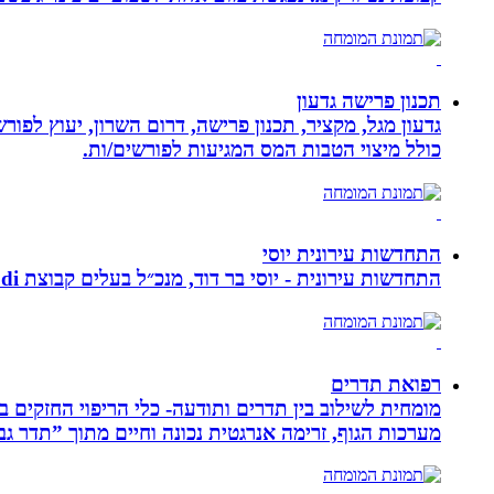
תכנון פרישה גדעון
גדעון מגל, מקציר, תכנון פרישה, דרום השרון, יעוץ לפו
כולל מיצוי הטבות המס המגיעות לפורשים/ות.
התחדשות עירונית יוסי
התחדשות עירונית - יוסי בר דוד, מנכ״ל בעלים קבוצת ybdi התחדשות עירונית ויזום למגורים. חברתנו מתמחה בפרויקטי פינוי - בינוי.
רפואת תדרים
מערכות הגוף, זרימה אנרגטית נכונה וחיים מתוך ”תדר גב