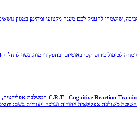
יבה, שישמחו להעניק לכם מענה מקצועי ומהימן במגוון נושאים
מאמן כושר בכיר, מאמן כדורסל וקואצ`ר, מפתח 