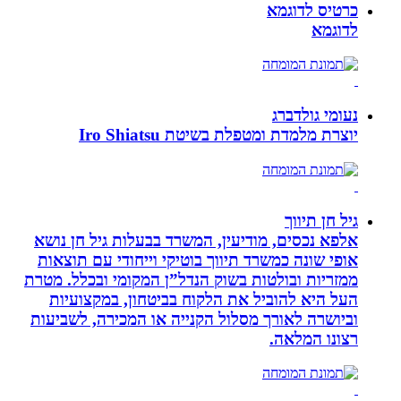
כרטיס לדוגמא
לדוגמא
נעומי גולדברג
יוצרת מלמדת ומטפלת בשיטת Iro Shiatsu
גיל חן תיווך
אלפא נכסים, מודיעין, המשרד בבעלות גיל חן נושא
אופי שונה כמשרד תיווך בוטיקי וייחודי עם תוצאות
ממזריות ובולטות בשוק הנדל”ן המקומי ובכלל. מטרת
העל היא להוביל את הלקוח בביטחון, במקצועיות
וביושרה לאורך מסלול הקנייה או המכירה, לשביעות
רצונו המלאה.