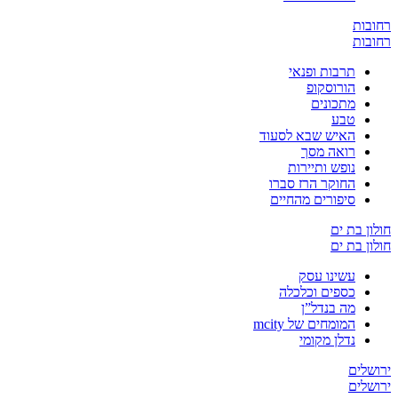
ת
ת
תרבות ופנאי
הורוסקופ
מתכונים
טבע
האיש שבא לסעוד
רואה מסך
נופש ותיירות
החוקר הרז סברו
סיפורים מהחיים
 בת ים
 בת ים
עשינו עסק
כספים וכלכלה
מה בנדל”ן
המומחים של mcity
נדלן מקומי
ים
ים