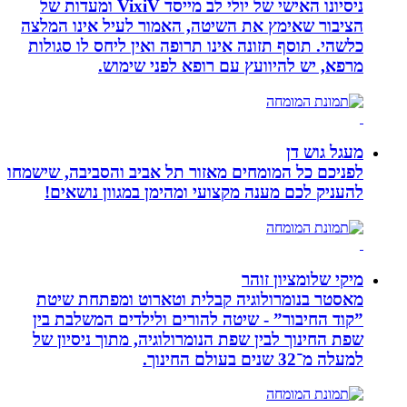
ניסיונו האישי של יולי לב מייסד VixiV ומעדות של
הציבור שאימץ את השיטה, האמור לעיל אינו המלצה
כלשהי. תוסף תזונה אינו תרופה ואין ליחס לו סגולות
מרפא, יש להיוועץ עם רופא לפני שימוש.
מעגל גוש דן
לפניכם כל המומחים מאזור תל אביב והסביבה, שישמחו
להעניק לכם מענה מקצועי ומהימן במגוון נושאים!
מיקי שלומציון זוהר
מאסטר בנומרולוגיה קבלית וטארוט ומפתחת שיטת
”קוד החיבור” - שיטה להורים ולילדים המשלבת בין
שפת החינוך לבין שפת הנומרולוגיה, מתוך ניסיון של
למעלה מ־32 שנים בעולם החינוך.