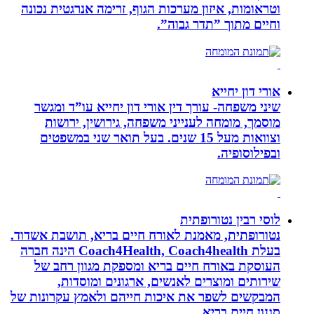
וטראומות, איזון מערכות הגוף, זרימה אנרגטית נכונה
וחיים מתוך ”תדר גבוה”.
אורי דון יחייא
שיני משפחה- עורך דין אורי דון יחייא עו”ד ומגשר
מוסמך, מומחה לענייני משפחה, גירושין, ירושות
וצוואות מעל 15 שנים. בעל תואר שני במשפטים
ובפילוסופיה.
לוסי רבין נטורופתית
נטורופתית, מאמנת לאורח חיים בריא, תושבת אשדוד.
בעלת Coach4Health, Coach4health הינה חברה
העוסקת באורח חיים בריא ומספקת מגוון רחב של
שירותים ומוצרים לאנשים, ארגונים ומוסדות,
המבקשים לשפר את איכות חייהם ולאמץ עקרונות של
סגנון חיים בריא.