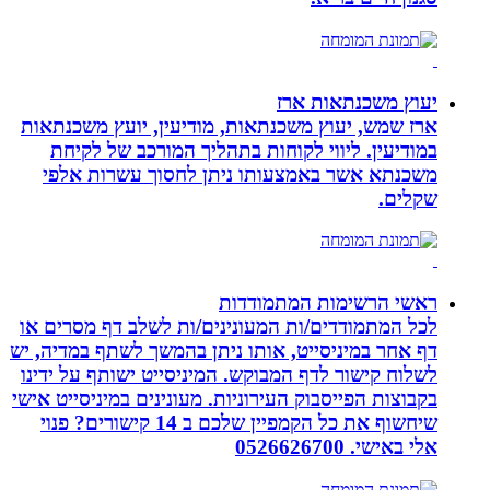
יעוץ משכנתאות ארז
ארז שמש, יעוץ משכנתאות, מודיעין, יועץ משכנתאות
במודיעין. ליווי לקוחות בתהליך המורכב של לקיחת
משכנתא אשר באמצעותו ניתן לחסוך עשרות אלפי
שקלים.
ראשי הרשימות המתמודדות
לכל המתמודדים/ות המעונינים/ות לשלב דף מסרים או
דף אחר במיניסייט, אותו ניתן בהמשך לשתף במדיה, יש
לשלוח קישור לדף המבוקש. המיניסייט ישותף על ידינו
בקבוצות הפייסבוק העירוניות. מעונינים במיניסייט אישי
שיחשוף את כל הקמפיין שלכם ב 14 קישורים? פנוי
אלי באישי. 0526626700