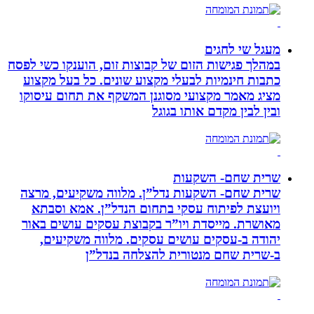
מעגל שי לחגים
במהלך פגישות הזום של קבוצות זום, הוענקו כשי לפסח
כתבות חינמיות לבעלי מקצוע שונים. כל בעל מקצוע
מציג מאמר מקצועי מסוגנן המשקף את תחום עיסוקו
ובין לבין מקדם אותו בגוגל
שרית שחם- השקעות
שרית שחם- השקעות נדל”ן. מלווה משקיעים, מרצה
ויועצת לפיתוח עסקי בתחום הנדל”ן. אמא וסבתא
מאושרת. ‏מייסדת ויו”ר בקבוצת עסקים עושים באור
יהודה‏ ב-‏עסקים עושים עסקים‏. ‏מלווה משקיעים,
ב-‏שרית שחם מנטורית להצלחה בנדל”ן‏