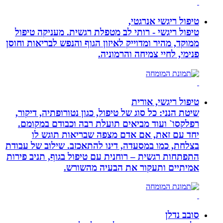
טיפול ריגשי אנרגטי,
טיפול ריגשי - רותי לב מטפלת רגשית. מעניקה טיפול
ממוקד, מהיר ומדוייק לאיזון הגוף והנפש לבריאות וחוסן
פנימי, לחיי צמיחה והרמוניה.
טיפול ריגשי, אורית
שיטת הנני: כל סוג של טיפול, כגון נטורופתיה, דיקור,
רפלקסו` ועוד מביאים תועלת רבה וכבודם במקומם.
יחד עם זאת, אם אדם מצפה שבריאות תוגש לו
בצלחת, כמו במסעדה, דינו להתאכזב. שילוב של עבודת
התפתחות רגשית – רוחנית עם טיפול בגוף, תניב פירות
אמיתיים ותעקור את הבעיה מהשורש.
סובב נדלן