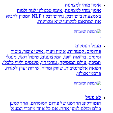
אימון מוחי למצוינות
אימון מוחי למצוינות, אימון טכנולוגי לגוף ולמוח
באמצעות ביופידבק, נוירופידבק ו NLP המכוון להביא
את המתאמן לביצועי שיא ומצוינות.
מעגל העסקים
פורומים, קטגוריות, אימון ויעוץ, אישי ציבור, ביטוח
ומיסים, בריאות ויופי, המקצוענים, טיפול רגשי, מעגלי
תמיכה, עולם המוסיקה, עורכי דין, פיננסים וליווי כלכלי,
רפואה אלטרנטיבית, שיווק ומדיה, שירות יעוץ לאזרח,
פרסמו אצלנו,
לא פעיל
הנטוורקינג החדשני של פורום המומחים. אחד למען
כולם וכולם למען אחת. אם כל אחד מחברי המעגל