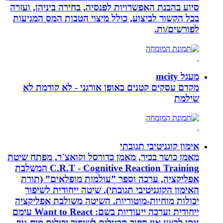
סיוע בהבנת האפשרויות לפנסיה, בחירה ביניהן, ועזרה
בכל הקשור לביצוע, כולל מיצוי הטבות המס המגיעות
לפורשים/ות.
מעגל mcity
מקדם עסקים קטנים באופן אורגני - לא קודמת לא
שילמת
אימון קוגניטיבי תגובתי
מאמן כושר בכיר, מאמן כדורסל וקואצ`ר, מפתח שיטת
C.R.T - Cognitive Reaction Training המשלבת
אפליקציה, ערכה וספר ”עולמות מופלאים” (תורת
האימון הקוגניטיבי תגובתי). שיטה ייחודית לשיפור
יכולות מוחיות-מוטוריות. השיטה משולבת אפליקציה
ייחודית וערכה ייעודיות בשם: Want to React עימם
ניתן לבצע אין ספור תרגילים לשיפור יכולות מוח-גוף.