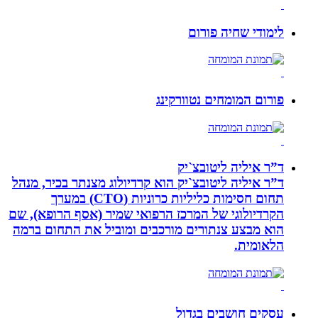
לימודי שחיה פורום
פורום המומחים נטוורקינג
ד”ר איליה ליטובצ`יק
ד”ר איליה ליטובצ`יק הוא קרדיולוג מצנתר בכיר, מנהל
תחום חסימות כליליות כרוניות (CTO) במערך
הקרדיולוגי של המרכז הרפואי שמיר (אסף הרופא), שם
הוא מבצע צנתורים מורכבים ומוביל את התחום ברמה
הלאומית.
עסקים חושבים בגדול