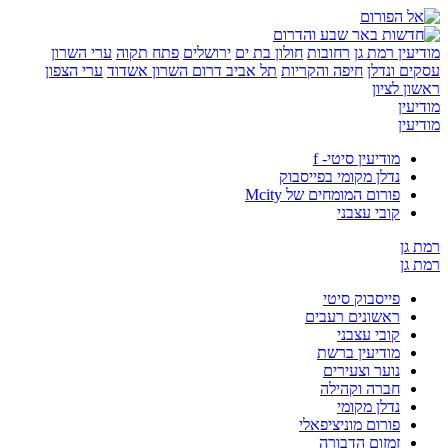
ין
רמת גן
רחובות
חולון בת ים
ירושלים
פתח תקוה
ערי השרון
 ונדלן
חיפה והקריות
תל אביב
דרום השרון
אשדוד
ערי הצפון
 לציון
ין
ין
מודיעין סיטי- f
נדלן מקומי בפייסבוק
פורום המומחים של Mcity
קובי עצבני
ן
ן
פייסבוק סיטי
ראשונים רעבים
קובי עצבני
מודיעין ברשת
נוער וצעירים
חברה וקהילה
נדלן מקומי
פורום מוניציפאלי
זמזום הדבורה