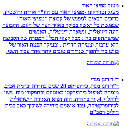
מעגל מפיצי האור
מעגל נטוורקינג -מפיצי האור עם היו”ר אורית גרושטיין.
ברוכים הבאים למפגש של קבוצת ”מפיצי האור”
שנפגשת כל ראשון בבוקר באויר הצח של הזום. הקבוצה
הינה דיגיטלית, ונשארת דיגיטלית. האנשים
שמשתתפים בה : מכל קצווי-תבל ! המטרה של הקבוצה
היא ערבות וצמיחה הדדית . ובעיקר הפצת האור של
כולנו כדי להפוך שגרירים טובים יותר אחד עבור השני.
ד”ר רונן מנדי
ד”ר רונן מנדי, כירופרקט 28 שנים בחדרה וברמת אביב,
מומחה לטיפול כירופרקטי באוטיזם ובתפקודי מוח. נשוי
לרחל + 4, גר בחדרה. היה נשיא האגודה הישראלית
לכירופרקטיקה, עבד 8 שנים ביחידה לשיכוך כאב בבית
חולים רמב”ם