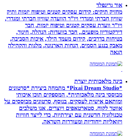
אור גרינפלד
מחזיק תיקים: קידום עסקים קטנים וטיפוח יזמות ותיק
שוויון חברתי ומגדרי ויו”ר הוועדה שוויון חברתי ומגדרי,
ויו”ר וועדת עסקים קטנים וטיפוח יזמות, חבר
דירקטוריון מופעים., חבר בוועדות: הנהלה, חינוך,
בטיחות בדרכים, קידום מעמד הילד, איכות הסביבה,
מאבק בנגע הסמים, הנחות הארנונה, מלגות והקהילה
הגאה
בינה מלאכותית יוצרת
*Pixai Dream Studio* מתמחה ביצירת *סרטונים
מבוססי בינה מלאכותית*, המספקים תוכן איכותי
ומותאם אישית לעסקים, בנוסף, סרטונים מבוססים על
אווטר לקוח. סטארטאפים ויוצרים. אנו משלבים
טכנולוגיה חדשנית עם יצירתיות, כדי לייצר חוויות
ויזואליות ייחודיות ומעוררות השראה.