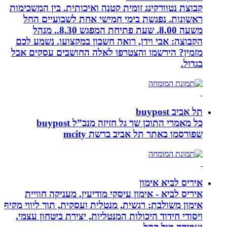
קבוצת נטוורקינג זומית קטנה ואיכותית. בין המשכימות
ראשונות. נפגשת בימי חמישי אחת לשבועיים החל
משעה 8.00. שעת פתיחת המפגש 8.30.. מנהל
הקבוצה: אבי וידן, רואה חשבון במקצועו. נשמע לכם
מזמין? הירשמו והצטרפו לאלה החושבים עסקים אבל
בגדול.
תל אביב buypost
כל מאמרי התוכן שך גל חזיזה מנכ”ל buypost
שפורסמו באתר תל אביב ברשת mcity
איריס לביא אימון
איריס לביא - אימון עיסקי מודיעין. מעניקה חוויית
אימון משולבת: רגשית, מנטלית ועסקית, תוך ליווי מקיף
ויסודי חידוד היכולות המנטליות, יצירת ביטחון עצמי,