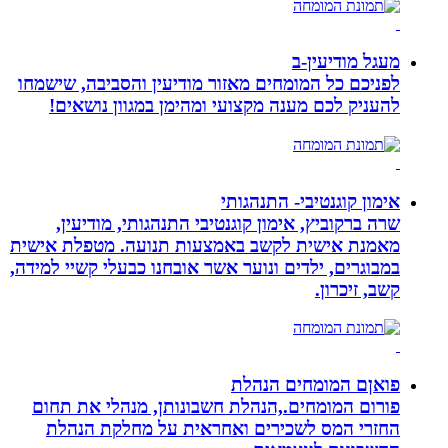
מעגל מודיעין-ב
לפניכם כל המומחים מאזור מודיעין והסביבה, שישמחו
להעניק לכם מענה מקצועי ומהימן במגוון נושאים!
אימון קוגנטיבי- התנהגותי
שרה ברקוביץ, אימון קוגנטיבי התנהגותי, מודיעין,
מאמנת אישית לקשב באמצעות תנועה. מטפלת אישית
במבוגרים, ילדים ונוער אשר אובחנו כבעלי קשיי למידה,
קשב, זיכרון.
פואןם המומחים הנהלת
פורום המומחים.,הנהלת חשבונותן, מנהלי את תחום
החזרי המס לשכירים ואחראית על מחלקת הנהלת