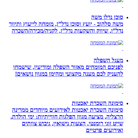
סוכן נדלן משה
משה סלהוב - יועץ וסוכן נדל”ן, מומחה לייעוץ ותיווך
נדל”ן, שיווק והשקעות נדל”ן, לקניה/מכירה/השכרה
מעגל השפלה
לפניכם המומחים מאזור השפלה ומודיעין, שישמחו
להעניק לכם מענה מקצועי ומהימן במגוון נושאים!
סימונה השכרת יאכטות
סימונה השכרת יאכטות לאירועים מיוחדים ממרינה
הרצליה, מציעה מגוון הפלגות חווייתיות: ימי הולדת,
שייט זוגי רומנטי, הצעות נישואין, גיבוש צוותים
ואירועים פרטיים